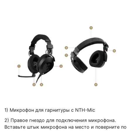
1) М
икрофон для гарнитуры с NTH-Mic
11.11.2025
3
2)
Правое гнездо для подключения микрофона.
Вставьте штык микрофона на место и поверните по
Представляем RØDECaster Video S
П