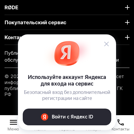
RØDE
Покупательский сервис
Контакты
Публичный договор-оферты
|
Гарантийное
обслуживание |
Политика конфиденциальности
© 2020 - 2026 RODE. Информация на сайте несет
информационный характер и не является
публичной офертой в соответствии со ст. 437 ГК
РФ
Меню
Найти
Корзина
Аккаунт
Контакты