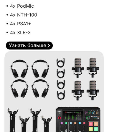
• 4x PodMic
• 4x NTH-100
• 4x PSA1+
• 4x XLR-3
Узнать больше