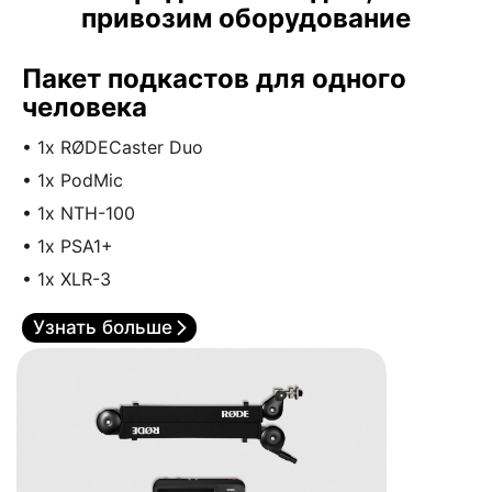
привозим оборудование
Пакет подкастов для одного
человека
• 1x RØDECaster Duo
• 1x PodMic
• 1x NTH-100
• 1x PSA1+
• 1x XLR-3
Узнать больше
11.11.2025
3
Представляем RØDECaster Video S
П